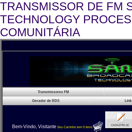
TRANSMISSOR DE FM 
TECHNOLOGY PROCESS
COMUNITÁRIA
Transm
Transmissores FM
Gerador de RDS
Link
Bem-Vindo, Visitante
Seu Carrinho
tem
0
itens