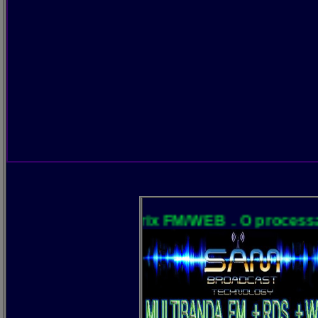
O AR! Matrix FM/WEB . O processamento é to