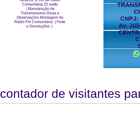
Alcance, e Lei da Rádio
TRANS
Comunitária 25 watts
|
Manutenção de
C
Transmissores Dicas e
Observações Montagem de
CNPJ: 
Rádio Fm Comunitária
|
Frete
Av. Júl
e Devoluções
|
CENTRO
C
contador de visitantes par
https
htt
Http://