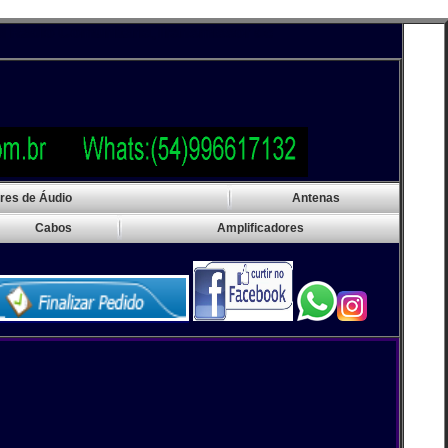
munitária,Transmissor de Rádio Comercial, Transmissor de
res de Áudio
Antenas
Cabos
Amplificadores