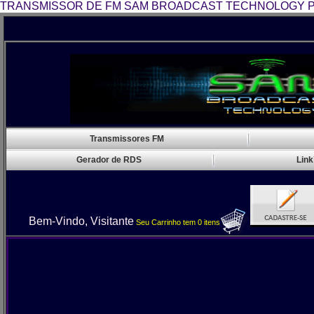
TRANSMISSOR DE FM SAM BROADCAST TECHNOLOGY P
Transmissores FM
Gerador de RDS
Link
Bem-Vindo, Visitante
Seu Carrinho
tem
0
itens