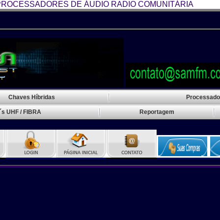
ROCESSADORES DE ÁUDIO RADIO COMUNITÁRIA
Transmissor FM Rádio Co
Chaves Híbridas
Processado
´s UHF / FIBRA
Reportagem