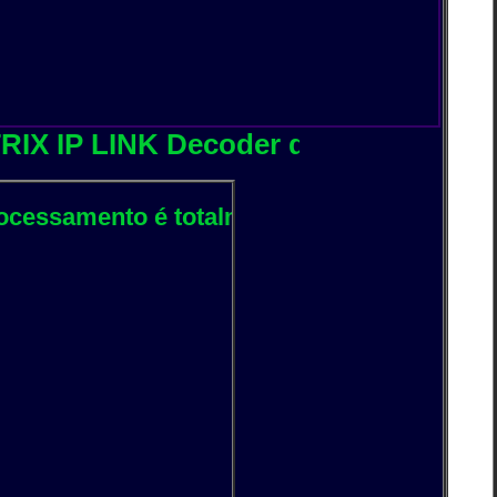
LINK Decoder de IP Streaming + Ger
o é totalmente digital 24 bits e sem atra