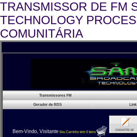
TRANSMISSOR DE FM 
TECHNOLOGY PROCESS
COMUNITÁRIA
Transmissor FM Rádio Comunitária
Transmissores FM
Gerador de RDS
Link
Bem-Vindo, Visitante
Seu Carrinho
tem
0
itens